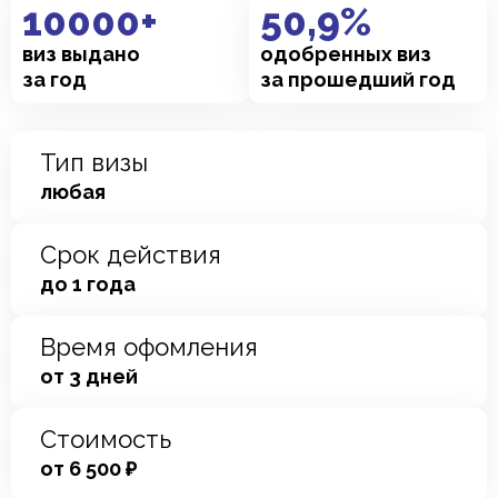
10000
+
50
,9%
виз выдано
одобренных виз
за год
за прошедший год
Тип визы
любая
Срок действия
до 1 года
Время офомления
от 3 дней
Стоимость
от 6 500 ₽