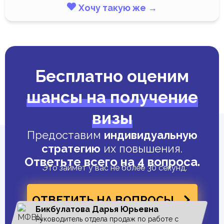
Хочу такую же →
Бесплатно оценим
шансы на получение
визы
Предоставим
индивидуальную
стратегию
их повышения.
Ответьте всего на 4 вопроса.
Это займет у вас не более 30 секунд.
ОТВЕТИТЬ НА ВОПРОСЫ
Бикбулатова Дарья Юрьевна
Руководитель отдела продаж по работе с