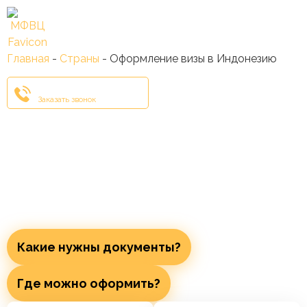
Краснодар
Главная
-
Страны
-
Оформление визы в Индонезию
+7 (861) 204-14-51
Заказать звонок
Оформление визы в
Индонезию
сроком до 1 года, без
отказов и очередей
Какие нужны документы?
Где можно оформить?