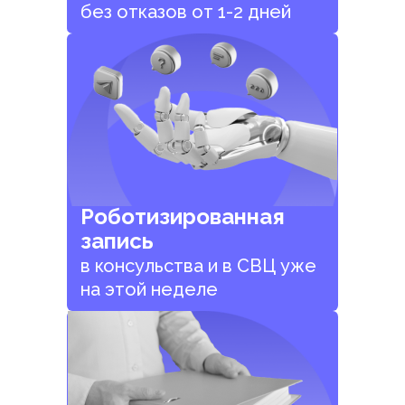
без отказов от 1-2 дней
Роботизированная
запись
в консульства и в СВЦ уже
на этой неделе