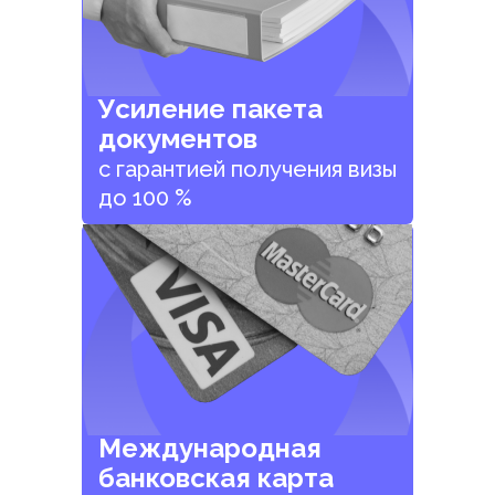
Усиление пакета
документов
с гарантией получения визы
до 100 %
Международная
банковская карта