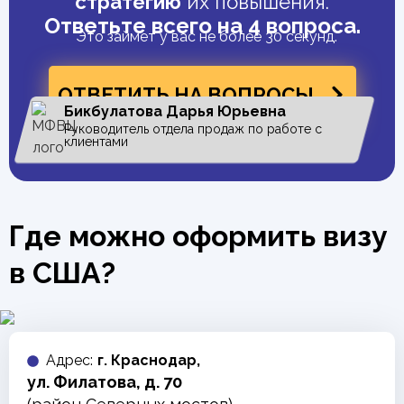
стратегию
их повышения.
Ответьте всего на 4 вопроса.
Это займет у вас не более 30 секунд.
ОТВЕТИТЬ НА ВОПРОСЫ
Бикбулатова Дарья Юрьевна
Руководитель отдела продаж по работе с
клиентами
Где можно оформить визу
в США?
Адреc:
г. Краснодар,
ул. Филатова, д. 70