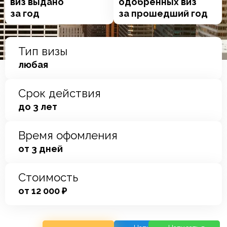
виз выдано
одобренных виз
за год
за прошедший год
Тип визы
любая
Срок действия
до 3 лет
Время офомления
от 3 дней
Стоимость
от 12 000 ₽