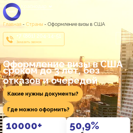
Краснодар
Главная
-
Страны
-
Оформление визы в США
+7 (861) 204-14-51
Заказать звонок
Оформление визы в США
сроком до 3 лет, без
отказов и очередей
Какие нужны документы?
Где можно оформить?
10000
+
50
,9%