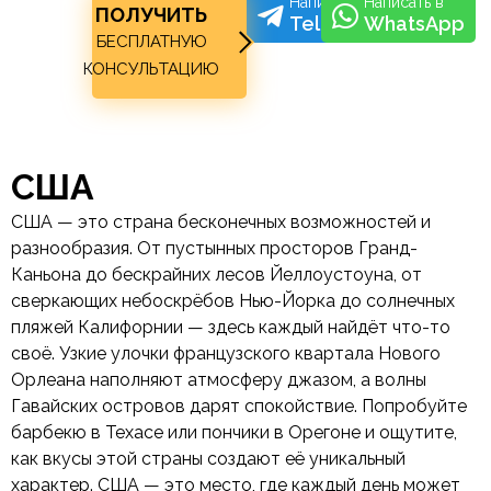
Написать в
Написать в
ПОЛУЧИТЬ
Telegram
WhatsApp
БЕСПЛАТНУЮ
КОНСУЛЬТАЦИЮ
США
США — это страна бесконечных возможностей и
разнообразия. От пустынных просторов Гранд-
Каньона до бескрайних лесов Йеллоустоуна, от
сверкающих небоскрёбов Нью-Йорка до солнечных
пляжей Калифорнии — здесь каждый найдёт что-то
своё. Узкие улочки французского квартала Нового
Орлеана наполняют атмосферу джазом, а волны
Гавайских островов дарят спокойствие. Попробуйте
барбекю в Техасе или пончики в Орегоне и ощутите,
как вкусы этой страны создают её уникальный
характер. США — это место, где каждый день может