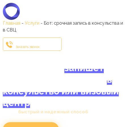
Краснодар
Главная
-
Услуги
-
Бот: срочная запись в консульства и
в СВЦ
+7 (861) 204-14-51
Заказать звонок
Бот, который
запишет
вас
на подачу документов
в
консульство или визовый
центр
Самый
быстрый и надежный способ
получить заветную запись.